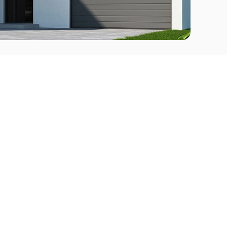
Comprar
l Este
Apartamentos en venta en Punta del Este
deo
Apartamentos en venta en Montevideo
Casas en venta Punta del Este
Casas en venta Montevideo
Casas en venta Maldonado