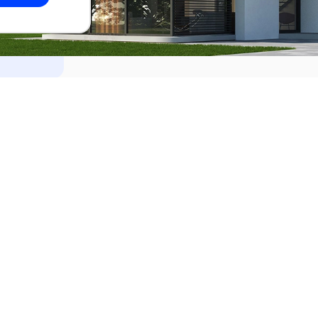
dades
Alquilar
el Este
Apartamentos en alquiler en Punta de
ideo
Apartamentos en alquiler en Montevi
iente
Casas en alquiler en Punta del Este
Casas en alquiler en Montevideo
Casas en alquiler en Maldonado
s