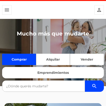
Mucho más que mudarte
Comprar
Alquilar
Vender
Emprendimientos