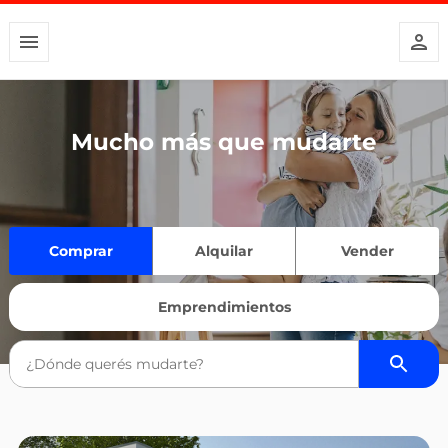
Mucho más que mudarte
Comprar
Alquilar
Vender
Emprendimientos