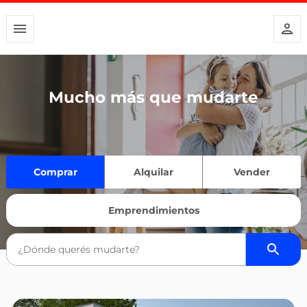
Mucho más que mudarte
Comprar
Alquilar
Vender
Emprendimientos