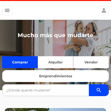
Mucho más que mudarte
Comprar
Alquilar
Vender
Emprendimientos