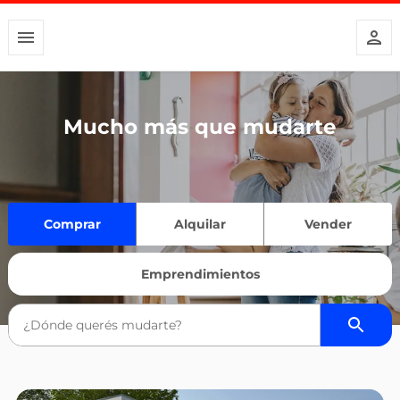
Mucho más que mudarte
Comprar
Alquilar
Vender
Emprendimientos