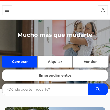
Mucho más que mudarte
Comprar
Alquilar
Vender
Emprendimientos