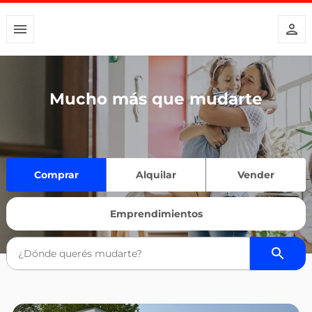
Mucho más que mudarte
Comprar
Alquilar
Vender
Emprendimientos