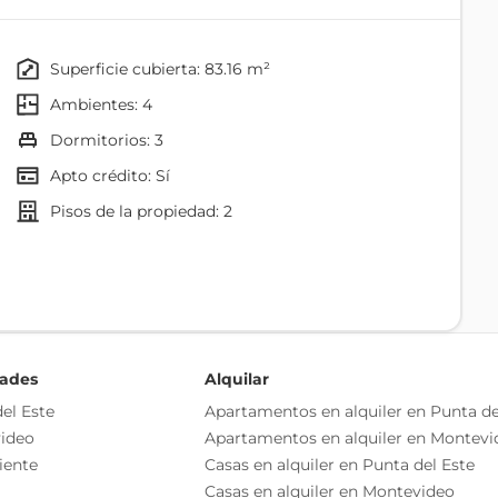
ida (beneficios fiscales)
superficie cubierta: 83.16 m²
quitectura contemporánea
ambientes: 4
dormitorios: 3
o independiente
Apto crédito: Sí
as esenciales del inmueble, debiéndose consultar al
pisos de la propiedad: 2
ización de las medidas, descripciones arquitectónicas y
s información, cuyos valores son aproximados.
dades
Alquilar
el Este
Apartamentos en alquiler en Punta de
ideo
Apartamentos en alquiler en Montevi
Comedor
iente
Casas en alquiler en Punta del Este
Cocina
Casas en alquiler en Montevideo