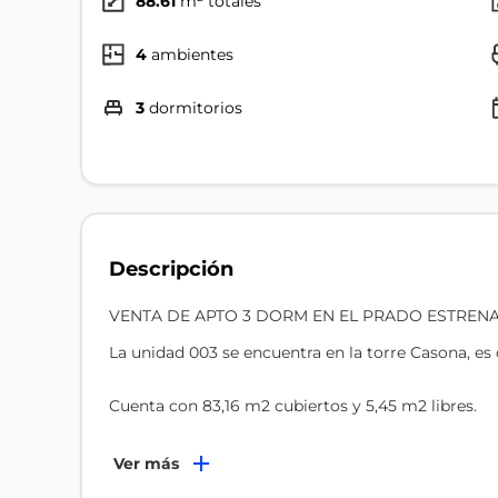
88.61
m² totales
4
ambientes
3
dormitorios
Descripción
VENTA DE APTO 3 DORM EN EL PRADO ESTRENA 
La unidad 003 se encuentra en la torre Casona, es 
Cuenta con 83,16 m2 cubiertos y 5,45 m2 libres.
Amenities y beneficios:
Ver más
• Salón de Usos Múltiples (SUM)