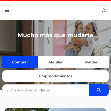
Mucho más que mudarte
Comprar
Alquilar
Vender
Emprendimientos