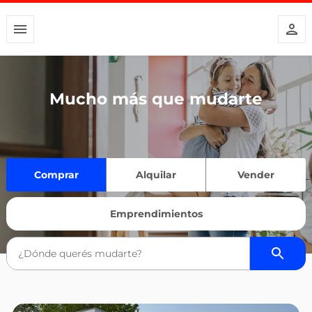
Mucho más que mudarte
Comprar
Alquilar
Vender
Emprendimientos