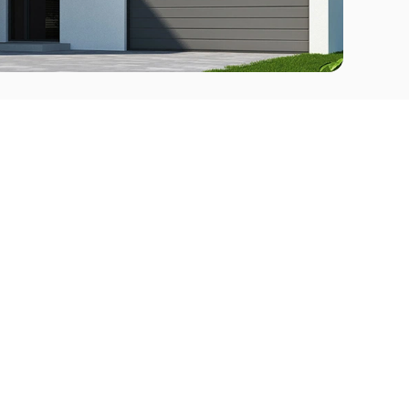
Comprar
l Este
Apartamentos en venta en Punta del Este
deo
Apartamentos en venta en Montevideo
Casas en venta Punta del Este
Casas en venta Montevideo
Casas en venta Maldonado