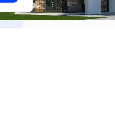
dades
Alquilar
el Este
Apartamentos en alquiler en Punta de
ideo
Apartamentos en alquiler en Montevi
iente
Casas en alquiler en Punta del Este
Casas en alquiler en Montevideo
Casas en alquiler en Maldonado
s