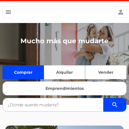
Mucho más que mudarte
Comprar
Alquilar
Vender
Emprendimientos