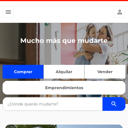
Mucho más que mudarte
Comprar
Alquilar
Vender
Emprendimientos