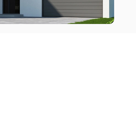
Comprar
l Este
Apartamentos en venta en Punta del Este
deo
Apartamentos en venta en Montevideo
Casas en venta Punta del Este
Casas en venta Montevideo
Casas en venta Maldonado