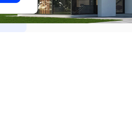
dades
Alquilar
el Este
Apartamentos en alquiler en Punta de
ideo
Apartamentos en alquiler en Montevi
iente
Casas en alquiler en Punta del Este
Casas en alquiler en Montevideo
Casas en alquiler en Maldonado
s