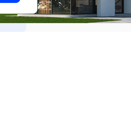
dades
Alquilar
el Este
Apartamentos en alquiler en Punta de
ideo
Apartamentos en alquiler en Montevi
iente
Casas en alquiler en Punta del Este
Casas en alquiler en Montevideo
Casas en alquiler en Maldonado
s