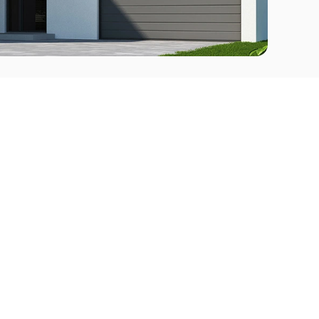
Comprar
l Este
Apartamentos en venta en Punta del Este
deo
Apartamentos en venta en Montevideo
Casas en venta Punta del Este
Casas en venta Montevideo
Casas en venta Maldonado