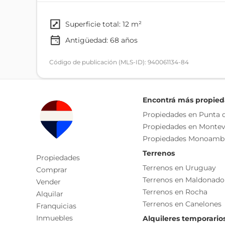
No dudes en consultar!!!!1
Padrón 4148 Unidad 210.
superficie total: 12 m²
Tiene gastos comunes de 1200 pesos mensuales.
Antigüedad:
68
años
Tributos domiciliarios 6 x 1528
Contribución 6 x 446
Código de publicación (MLS-ID): 940061134-84
COMISION INMOBILIARIA 3% +IVA.
Encontrá más propie
Cada Oficina es de propiedad, gestión y desarroll
Propiedades en Punta d
La presente publicación describe las característic
Propiedades en Montev
responsable de la operación por la eventual actual
Propiedades Monoamb
funcionales, servicios, impuestos, precios y demá
Terrenos
Propiedades
Terrenos en Uruguay
Comprar
Terrenos en Maldonado
Vender
Terrenos en Rocha
Alquilar
Terrenos en Canelones
Franquicias
Inmuebles
Alquileres temporario