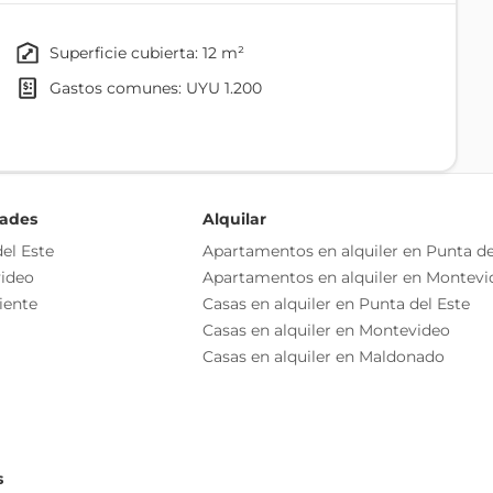
superficie cubierta: 12 m²
gastos comunes: UYU 1.200
dades
Alquilar
o independiente
el Este
Apartamentos en alquiler en Punta de
as esenciales del inmueble, debiéndose consultar al
ideo
Apartamentos en alquiler en Montevi
ización de las medidas, descripciones arquitectónicas y
iente
Casas en alquiler en Punta del Este
s información, cuyos valores son aproximados.
Casas en alquiler en Montevideo
Casas en alquiler en Maldonado
s