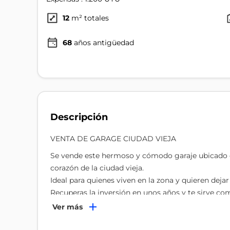
12
m² totales
68
años antigüedad
Descripción
VENTA DE GARAGE CIUDAD VIEJA
Se vende este hermoso y cómodo garaje ubicado en 
corazón de la ciudad vieja.
Ideal para quienes viven en la zona y quieren dejar
Recuperas la inversión en unos años y te sirve co
Si lo querés para inversión te deja una renta del 7
Ver más
La unidad esta ubicada en el segundo piso de fáci
las 24hs.