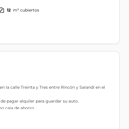
12
m² cubiertos
la calle Treinta y Tres entre Rincón y Sarandí en el
 de pagar alquiler para guardar su auto.
mo caja de ahorro.
,5% anual, que para este rubro.es un buen porcentaje.
l acceso, tanto el ingreso como el egreso se da durante