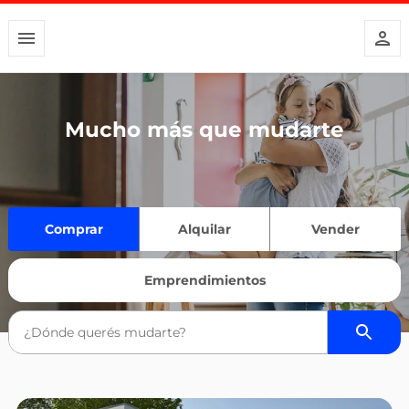
Mucho más que mudarte
Comprar
Alquilar
Vender
Emprendimientos