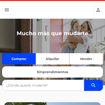
Mucho más que mudarte
Comprar
Alquilar
Vender
Emprendimientos