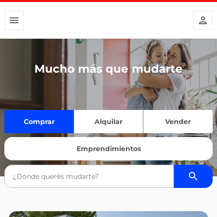
Mucho más que mudarte
Comprar
Alquilar
Vender
Emprendimientos