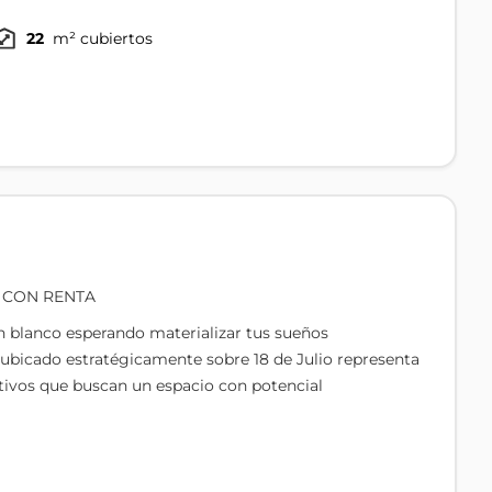
22
m² cubiertos
 CON RENTA
n blanco esperando materializar tus sueños
s ubicado estratégicamente sobre 18 de Julio representa
tivos que buscan un espacio con potencial
liega una distribución inteligente que maximiza cada
 área principal luminosa ideal para recepción o zona de