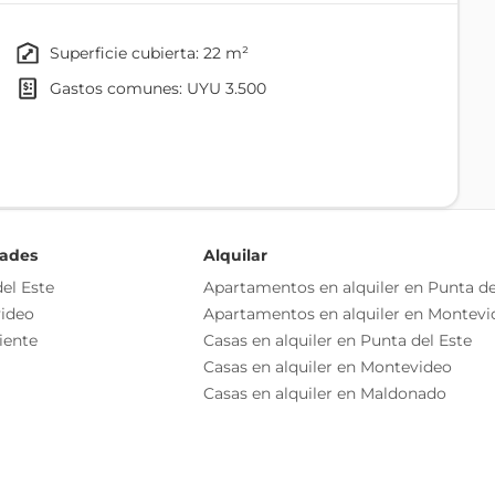
0 m se convierte en el rincón perfecto para oficina
superficie cubierta: 22 m²
gastos comunes: UYU 3.500
terminaciones contemporáneas. Su ubicación dentro de la
rivacidad, elementos fundamentales para cualquier
r, ofreciendo excelente conectividad y visibilidad. Ya sea
ivo o espacio de trabajo, este local se adapta a tu visión
dades
Alquilar
nalización (ejemplo de personalización en la primer
el Este
Apartamentos en alquiler en Punta de
ideo
Apartamentos en alquiler en Montevi
iente
Casas en alquiler en Punta del Este
o Seguros hasta abril del 2028.
Casas en alquiler en Montevideo
Casas en alquiler en Maldonado
cuadrados en oportunidades para tu proyecto.
o independiente
as esenciales del inmueble, debiéndose consultar al
ización de las medidas, descripciones arquitectónicas y