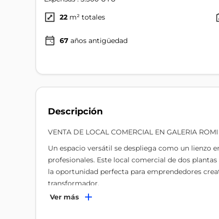
22
m² totales
67
años antigüedad
Descripción
VENTA DE LOCAL COMERCIAL EN GALERIA ROMI
Un espacio versátil se despliega como un lienzo e
profesionales. Este local comercial de dos planta
la oportunidad perfecta para emprendedores crea
transformador.
Ver más
Con una superficie total de 22 m², este local desp
centímetro. La planta baja de 3 x 3.50 m ofrece un