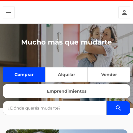
Mucho más que mudarte
Comprar
Alquilar
Vender
Emprendimientos