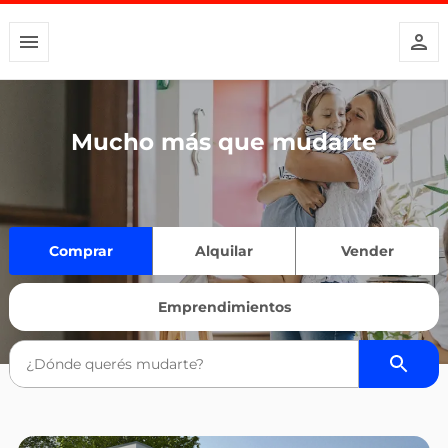
Mucho más que mudarte
Comprar
Alquilar
Vender
Emprendimientos