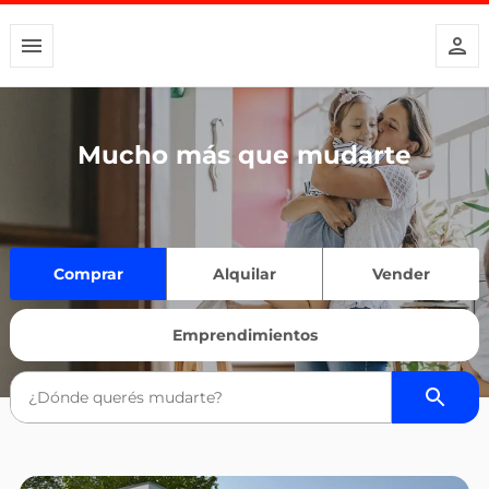
Mucho más que mudarte
Comprar
Alquilar
Vender
Emprendimientos