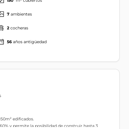
150
m² cubiertos
7
ambientes
2
cocheras
56
años antigüedad
s
150m² edificados.
60% y permite la posibilidad de construir hasta 3