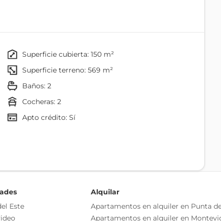
o subdivisión. Ingreso vehicular y muro
nda seguridad y privacidad. Unidad
ivienda. Patio verde con
superficie cubierta: 150 m²
superficie terreno: 569 m²
baños: 2
cocheras: 2
Apto crédito: Sí
o independiente
as esenciales del inmueble, debiéndose consultar al
dades
Alquilar
ización de las medidas, descripciones arquitectónicas y
el Este
Apartamentos en alquiler en Punta de
s información, cuyos valores son aproximados.
ideo
Apartamentos en alquiler en Montevi