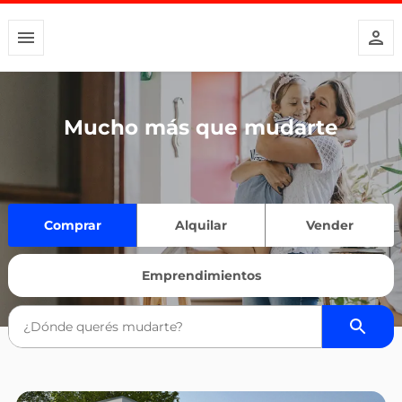
Mucho más que mudarte
Comprar
Alquilar
Vender
Emprendimientos