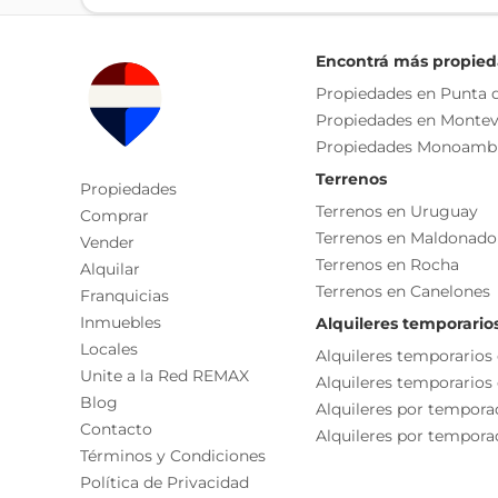
3 Dormitorios
Patio
Ventilación natural
Privacidad respecto al área social
Encontrá más propie
Propiedades en Punta d
Características destacadas:
Propiedades en Montev
Propiedades Monoamb
*Complejo cerrado con mayor seguridad y privac
Terrenos
Propiedades
Terrenos en Uruguay
Comprar
*Amplias áreas verdes privadas, con paisajismo 
Terrenos en Maldonado
Vender
Terrenos en Rocha
Alquilar
*Cochera propia para cada unidad.
Terrenos en Canelones
Franquicias
Inmuebles
Alquileres temporario
*Construcción tradicional de excelente calidad.
Locales
Alquileres temporarios
Unite a la Red REMAX
*Muros de hormigón celular con gran aislación té
Alquileres temporarios
Blog
Alquileres por tempora
Contacto
*Terminaciones exteriores en revoque pintado e in
Alquileres por temporad
Términos y Condiciones
Política de Privacidad
*Cubierta de Isopanel con terminación interior en 