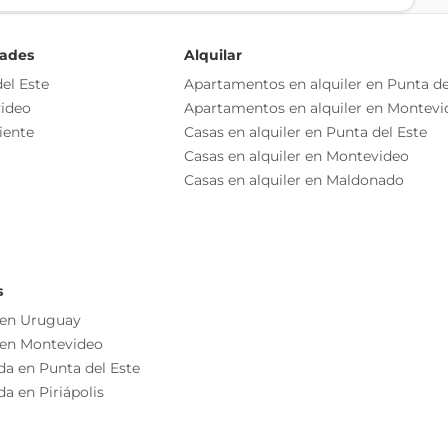
dades
Alquilar
el Este
Apartamentos en alquiler en Punta de
ideo
Apartamentos en alquiler en Montevi
iente
Casas en alquiler en Punta del Este
idad
Casas en alquiler en Montevideo
Casas en alquiler en Maldonado
cuidadosamente diseñado.
s
 en Uruguay
rmica, para mayor confort y ahorro energético.
 en Montevideo
da en Punta del Este
teriores con acabado enduido de alta calidad.
a en Piriápolis
yeso.