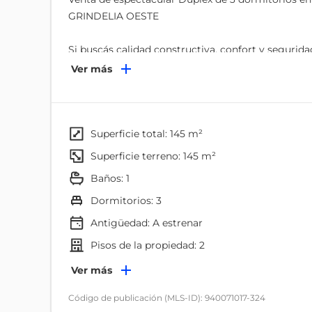
GRINDELIA OESTE
Si buscás calidad constructiva, confort y segurida
Ver más
Descubrí un exclusivo complejo cerrado diseñado par
de la vida que merecés.
Arquitectura contemporánea, escala residencial y 
superficie total: 145 m²
superficie terreno: 145 m²
El Proyecto reúne 9 unidades iguales de 2 dormito
baños: 1
quienes buscan una casa funcional con independenc
practicidad.
dormitorios: 3
Antigüedad:
A estrenar
Diagramación:
pisos de la propiedad: 2
Planta baja:
Living comedor con cocina integrada, baño completo
Ambientes
Ver más
Dormitorio
Código de publicación (MLS-ID): 940071017-324
Planta alta: