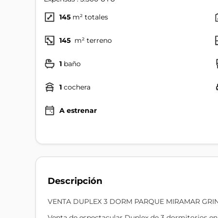
145
m² totales
145
m² terreno
1
baño
1
cochera
A estrenar
Descripción
VENTA DUPLEX 3 DORM PARQUE MIRAMAR GRIND
Venta de espectacular Duplex de 3 dormitorios e