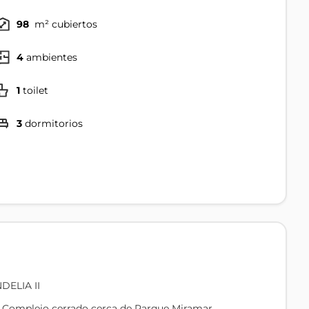
98
m² cubiertos
4
ambientes
1
toilet
3
dormitorios
ELIA II
n Complejo cerrado cerca de Parque Miramar.