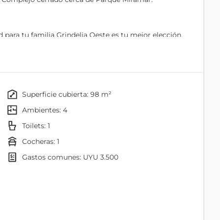
d para tu familia Grindelia Oeste es tu mejor elección.
a disfrutar de la tranquilidad, el confort y la calidad
acceso privado.
superficie cubierta: 98 m²
ambientes: 4
rios (1 de 3 dormitorios) en dos plantas, pensadas para
toilets: 1
ia, jardín y cochera, sin perder seguridad y
cocheras: 1
gastos comunes: UYU 3.500
, escalera interior, salida al jardín, cochera/garage
Baño