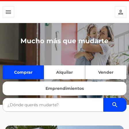
Mucho más que mudarte
Comprar
Alquilar
Vender
Emprendimientos