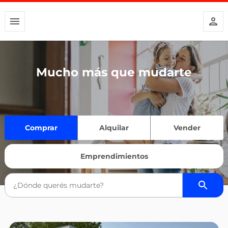
Mucho más que mudarte
Comprar
Alquilar
Vender
Emprendimientos