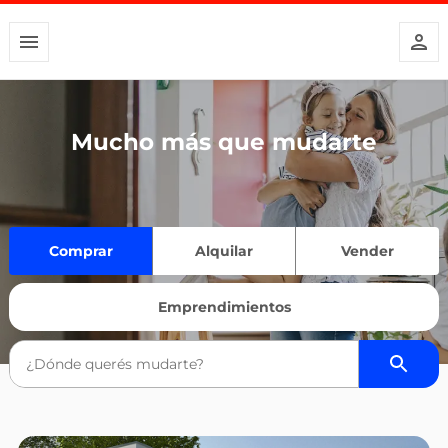
Mucho más que mudarte
Comprar
Alquilar
Vender
Emprendimientos