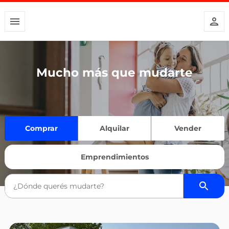
Mucho más que mudarte
Comprar
Alquilar
Vender
Emprendimientos