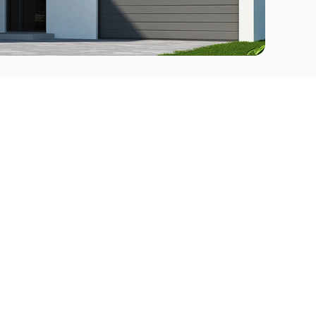
Comprar
l Este
Apartamentos en venta en Punta del Este
deo
Apartamentos en venta en Montevideo
Casas en venta Punta del Este
Casas en venta Montevideo
Casas en venta Maldonado