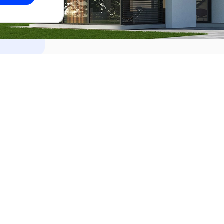
dades
Alquilar
el Este
Apartamentos en alquiler en Punta de
ideo
Apartamentos en alquiler en Montevi
iente
Casas en alquiler en Punta del Este
Casas en alquiler en Montevideo
Casas en alquiler en Maldonado
s