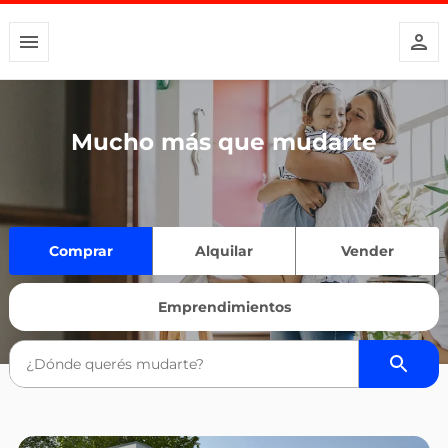
Mucho más que mudarte
Comprar
Alquilar
Vender
Emprendimientos