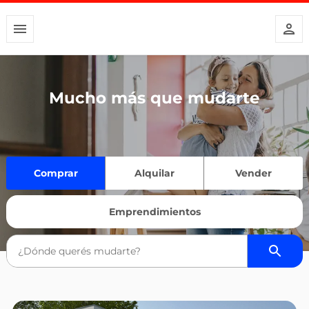
Mucho más que mudarte
Comprar
Alquilar
Vender
Emprendimientos