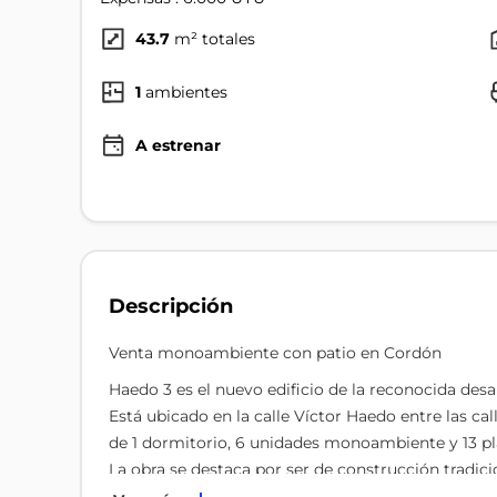
43.7
m² totales
1
ambientes
A estrenar
Descripción
Venta monoambiente con patio en Cordón
Haedo 3 es el nuevo edificio de la reconocida desar
Está ubicado en la calle Víctor Haedo entre las c
de 1 dormitorio, 6 unidades monoambiente y 13 pl
La obra se destaca por ser de construcción tradici
metrajes por encima de la media, los bajos gas