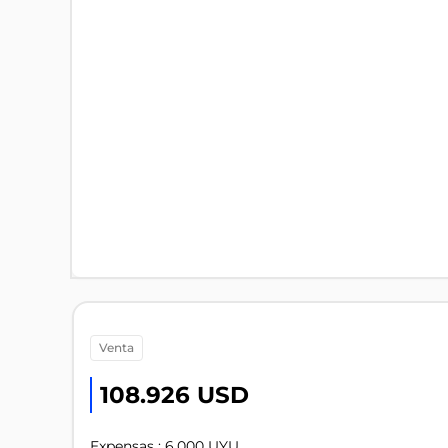
venta
108.926 USD
Expensas : 6.000 UYU