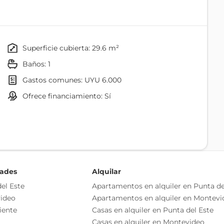
ápido rendimiento ya sea para arrendamiento o
minal de Tres Cruces y su shopping, y a una oferta por
superficie cubierta: 29.6 m²
os de bajo mesada y aéreo en MDF melamínico, las
baños: 1
le.
gastos comunes: UYU 6.000
va para equipos de lavado/secado independiente del
ofrece financiamiento: Sí
llar, aberturas de aluminio anodizado.
, totalmente equipada con parrillero, zona de cowork y
promovida, lo que implica los siguientes beneficios:
.
ños.
dades
Alquilar
compra.
el Este
Apartamentos en alquiler en Punta de
.
ideo
Apartamentos en alquiler en Montevi
iente
Casas en alquiler en Punta del Este
Casas en alquiler en Montevideo