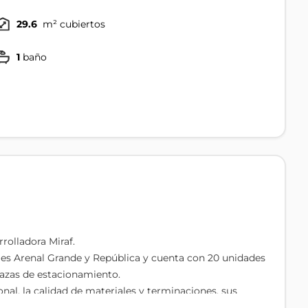
29.6
m² cubiertos
1
baño
rolladora Miraf.
alles Arenal Grande y República y cuenta con 20 unidades
azas de estacionamiento.
onal, la calidad de materiales y terminaciones, sus
tos comunes y el compromiso y cumplimiento