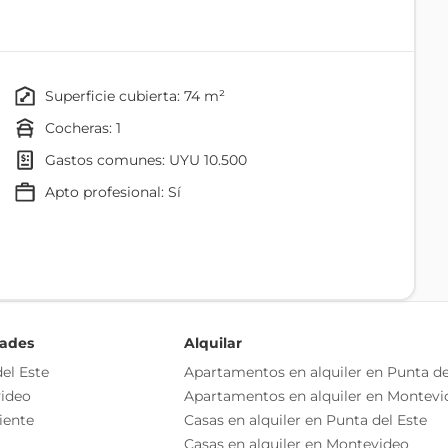
scritorios
superficie cubierta: 74 m²
cocheras: 1
gastos comunes: UYU 10.500
apto profesional: Sí
Ascensor
Sala De Reuniones
dades
Alquilar
el Este
Apartamentos en alquiler en Punta de
ideo
Apartamentos en alquiler en Montevi
iente
Casas en alquiler en Punta del Este
Casas en alquiler en Montevideo