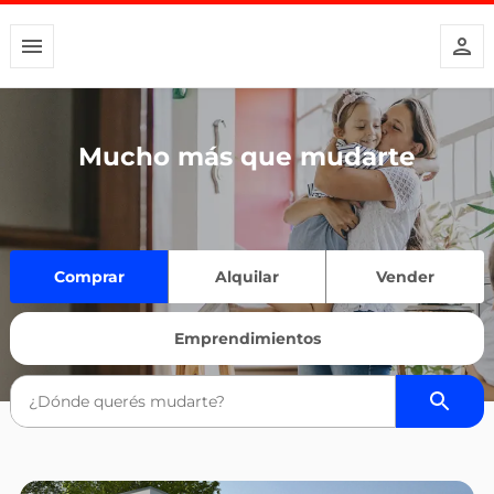
Mucho más que mudarte
Comprar
Alquilar
Vender
Emprendimientos