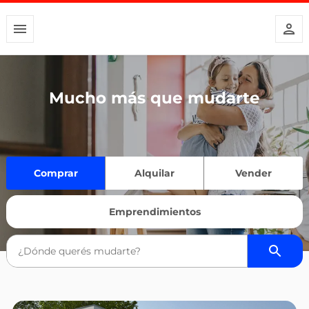
Mucho más que mudarte
Comprar
Alquilar
Vender
Emprendimientos