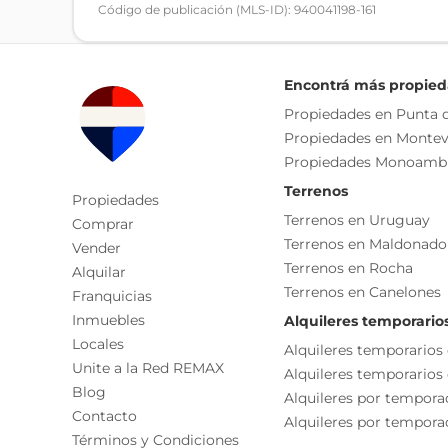
Código de publicación (MLS-ID): 940041198-161
Encontrá más propie
Cada Oficina es de propiedad, gestión y desarroll
Propiedades en Punta d
La presente publicación describe las característic
Propiedades en Montev
responsable de la operación por la eventual actual
Propiedades Monoamb
funcionales, servicios, impuestos, precios y demá
Terrenos
Propiedades
Terrenos en Uruguay
Comprar
Terrenos en Maldonado
Vender
Terrenos en Rocha
Alquilar
Terrenos en Canelones
Franquicias
Inmuebles
Alquileres temporario
Locales
Alquileres temporarios
Unite a la Red REMAX
Alquileres temporarios
Blog
Alquileres por tempora
Contacto
Alquileres por temporad
Términos y Condiciones