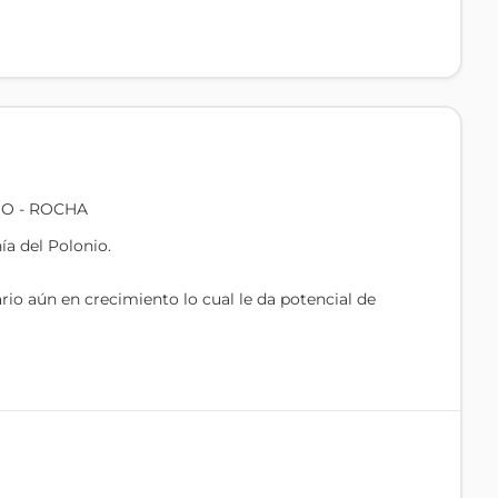
IO - ROCHA
a del Polonio.
rio aún en crecimiento lo cual le da potencial de
, listo para vender.