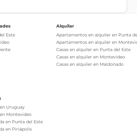
dades
Alquilar
o independiente
el Este
Apartamentos en alquiler en Punta de
as esenciales del inmueble, debiéndose consultar al
ideo
Apartamentos en alquiler en Montevi
ización de las medidas, descripciones arquitectónicas y
iente
Casas en alquiler en Punta del Este
s información, cuyos valores son aproximados.
Casas en alquiler en Montevideo
Casas en alquiler en Maldonado
s
 en Uruguay
 en Montevideo
da en Punta del Este
a en Piriápolis