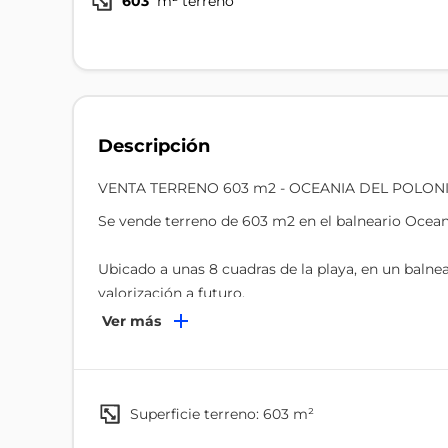
603
m² terreno
Descripción
VENTA TERRENO 603 m2 - OCEANIA DEL POLON
Se vende terreno de 603 m2 en el balneario Oceaní
Ubicado a unas 8 cuadras de la playa, en un balnea
valorización a futuro.
Ver más
El terreno cuenta con toda la documentación al día
Hace tu consulta!
superficie terreno: 603 m²
Comisión inmobiliaria 3% + IVA.