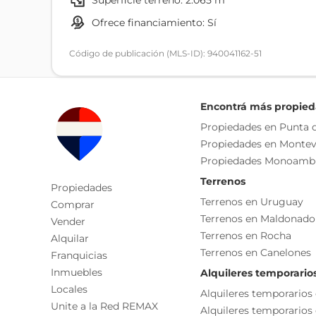
superficie terreno: 2.065 m²
-Club House: con alta gastronomía y los mejores v
ofrece financiamiento: Sí
entorno con vistas al golf.
-Actividades deportivas y recreativas: Cancha de 
Código de publicación (MLS-ID): 940041162-51
futbolito, piscina al aire libre y gimnasio.
Actividades outdoors: cabalgatas, bicicletas, trekk
interior del barrio.
Encontrá más propie
Propiedades en Punta d
Gastos comunes: u$s300
Propiedades en Montev
Cada Oficina es de propiedad, gestión y desarroll
Propiedades Monoamb
La presente publicación describe las característic
Terrenos
responsable de la operación por la eventual actual
Propiedades
Terrenos en Uruguay
funcionales, servicios, impuestos, precios y demá
Comprar
Terrenos en Maldonado
Vender
Terrenos en Rocha
Alquilar
Terrenos en Canelones
Franquicias
Inmuebles
Alquileres temporario
Locales
Alquileres temporarios
Unite a la Red REMAX
Alquileres temporarios