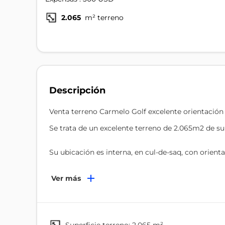
2.065
m² terreno
Descripción
Venta terreno Carmelo Golf excelente orientación
Se trata de un excelente terreno de 2.065m2 de sup
Su ubicación es interna, en cul-de-saq, con orienta
El terreno tiene una vista maravillosa del atardec
Ver más
Carmelo Golf club ofrece servicios de alto nivel e
-Cancha de golf: nombrada la mejor cancha del U
World Award.