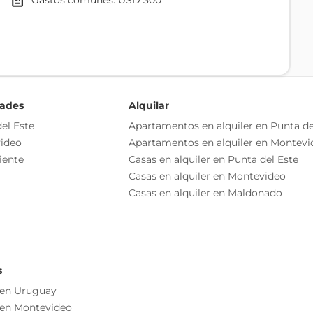
gastos comunes: USD 300
inos de la zona en un
tenis de césped, cancha de
ing y pesca deportiva al
dades
Alquilar
el Este
Apartamentos en alquiler en Punta de
ideo
Apartamentos en alquiler en Montevi
o independiente
iente
Casas en alquiler en Punta del Este
as esenciales del inmueble, debiéndose consultar al
Casas en alquiler en Montevideo
ización de las medidas, descripciones arquitectónicas y
Casas en alquiler en Maldonado
s información, cuyos valores son aproximados.
s
 en Uruguay
 en Montevideo