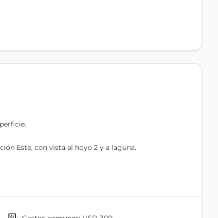
erficie.
ción Este, con vista al hoyo 2 y a laguna.
er y se encuentra en una excelente área del complejo.
ntre los que se encuentran:
ruguay en 2022 por Golf