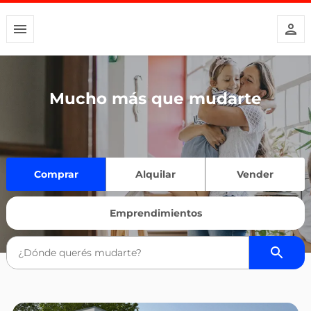
Mucho más que mudarte
Comprar
Alquilar
Vender
Emprendimientos