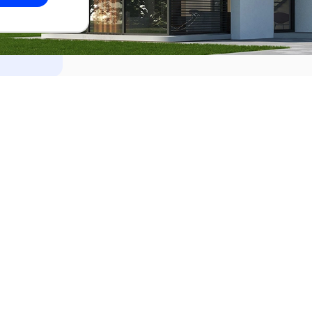
dades
Alquilar
el Este
Apartamentos en alquiler en Punta de
ideo
Apartamentos en alquiler en Montevi
iente
Casas en alquiler en Punta del Este
Casas en alquiler en Montevideo
Casas en alquiler en Maldonado
s