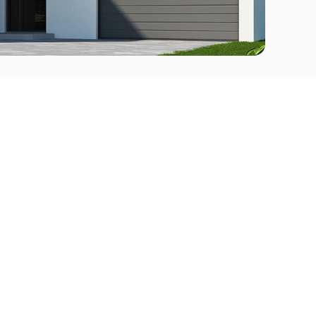
Comprar
l Este
Apartamentos en venta en Punta del Este
deo
Apartamentos en venta en Montevideo
Casas en venta Punta del Este
Casas en venta Montevideo
Casas en venta Maldonado