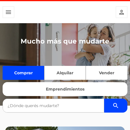
Mucho más que mudarte
Comprar
Alquilar
Vender
Emprendimientos