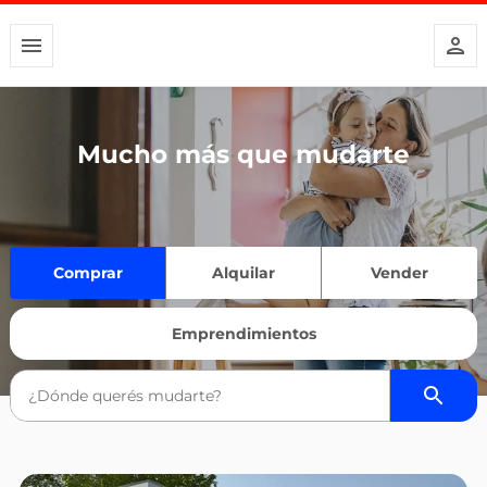
Mucho más que mudarte
Comprar
Alquilar
Vender
Emprendimientos