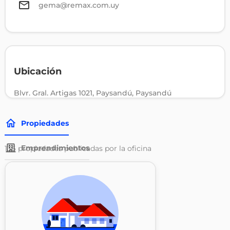
gema@remax.com.uy
Ubicación
Blvr. Gral. Artigas 1021, Paysandú, Paysandú
Propiedades
Emprendimientos
136
propiedades publicadas por la oficina