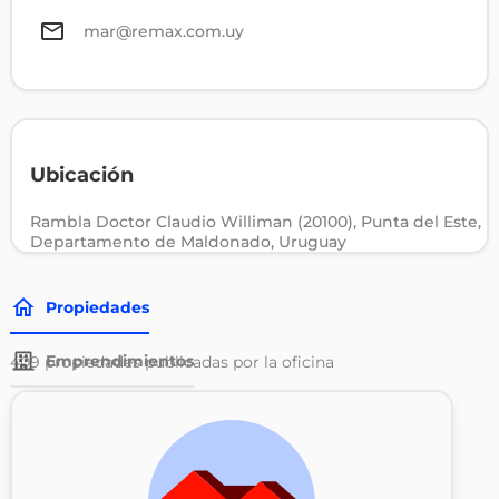
mar@remax.com.uy
Ubicación
Rambla Doctor Claudio Williman (20100), Punta del Este,
Departamento de Maldonado, Uruguay
Propiedades
Emprendimientos
409
propiedades publicadas por la oficina